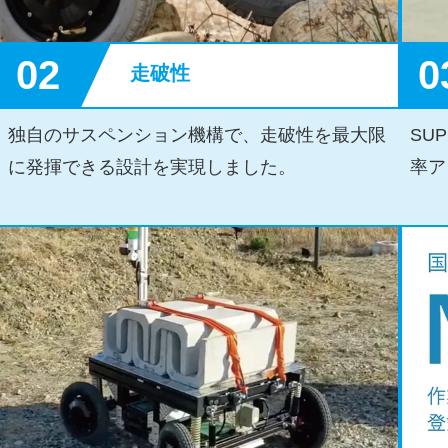
02
0
走破性
独自のサスペンション機構で、走破性を最大限
SU
に発揮できる設計を実現しました。
率ア