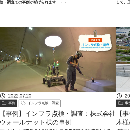
検・調査での事例が挙げられます・・・
して、
2022.07.20
20
事例
インフラ点検・調査
事
【事例】インフラ点検・調査：株式会社
【事
ウォールナット様の事例
木様