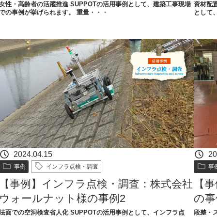
女性・高齢者の活躍推進​​ SUPPOTの活用事例として、建築工事現場
資材配置
での事例が挙げられます。 重量・・・
として
2024.04.15
20
事例
インフラ点検・調査
事
【事例】インフラ点検・調査：株式会社
【事
ウォールナット様の事例2
の事
法面での空洞検査省人化​​​ SUPPOTの活用事例として、インフラ点
段差・ス