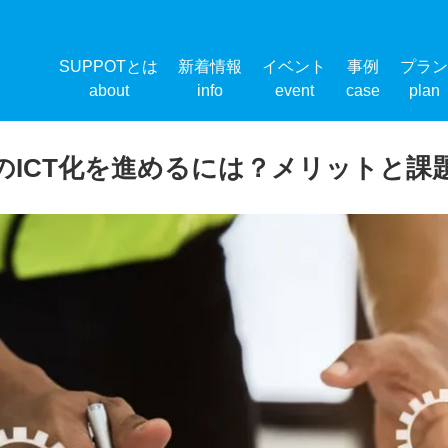
SUPPOTとは
新着情報
イベント
事例
プラン
about
info
event
case
plan
のICT化を進めるには？メリットと課